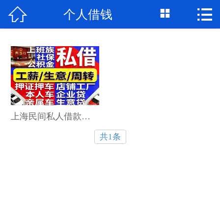



个人借钱
首页

关于我们
个人借钱
民间借贷
大额私借
上海民间私人借款可以提前还款吗？会有违约金吗？
共1条
贷款公司
私人借款
个人资金
个人贷款