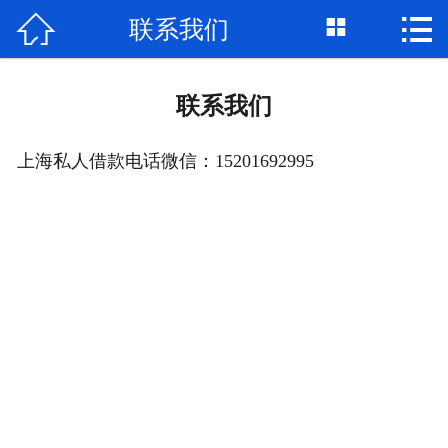



联系我们
首页

关于我们
联系我们
个人借钱
上海私人借款电话微信：15201692995
民间借贷
大额私借
贷款公司
私人借款
个人资金
个人贷款