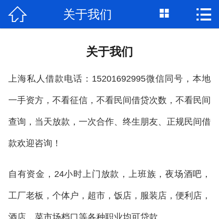



关于我们
首页

关于我们
关于我们
个人借钱
上海私人借款电话：15201692995微信同号，本地
民间借贷
一手资方，不看征信，不看民间借贷次数，不看民间
大额私借
查询，当天放款，一次合作、终生朋友、正规民间借
贷款公司
款欢迎咨询！
私人借款
自有资金，24小时上门放款，上班族，夜场酒吧，
个人资金
工厂老板，个体户，超市，饭店，服装店，便利店，
个人贷款
酒店，菜市场档口等各种职业均可贷款。